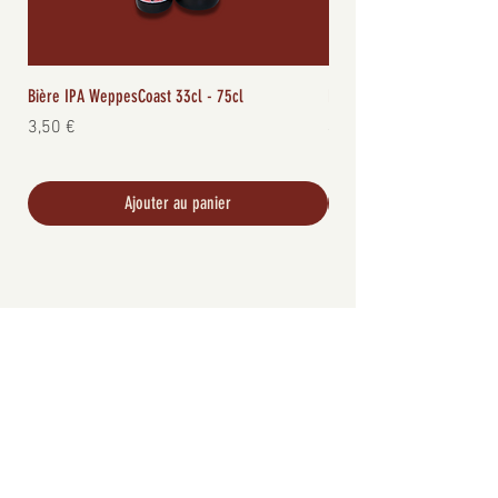
Bière IPA WeppesCoast 33cl - 75cl
Rillette canard 95g
Prix
Prix
3,50 €
4,00 €
Ajouter au panier
MATTEO FAIT SON APÉRO