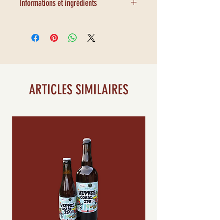
Informations et ingrédients
Ingrédients : eau, malt d'orge, malt
de Froment, sucre, houblons,
levures,
GLUTEN
Degré d'alcool : 5,5°
ARTICLES SIMILAIRES