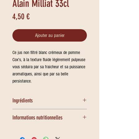
Alain Milliat 33cl
Prix
4,50 €
Ajouter au panier
Ce jus non filtré blanc crémeux de pomme
Cox's, à la texture fluide légèrement pulpeuse
vous séduira par sa fraicheur et sa puissance
aromatiques, ainsi que par sa belle
persistance.
Ingrédients
Jus de pomme Cox’s (99,9%)
Informations nutritionnelles
Antioxydant : acide ascorbique
Allergène : aucun
Valeurs nutritionnelles – pour 100ml