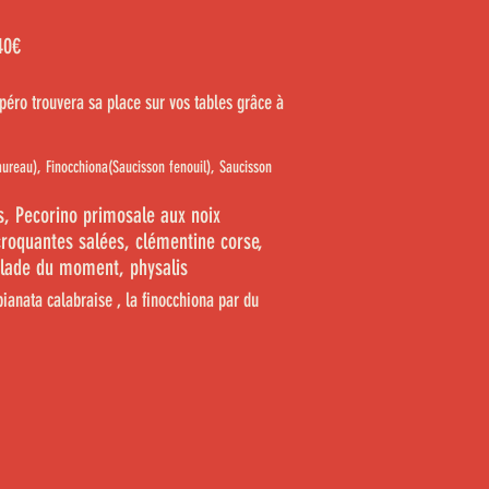
40
€
 apéro trouvera sa place sur vos tables
grâce
à
aureau), Finocchiona(Saucisson fenouil), Saucisson
s, Pecorino primosale aux noix
 croquantes
salées, clémentine corse,
salade du moment, physalis
pianata calabraise , la finocchiona par du