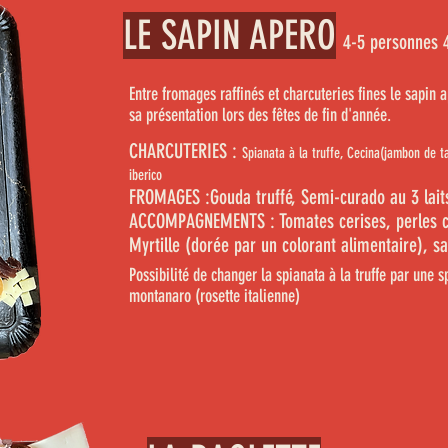
LE SAPIN APERO
4-5 personnes
Entre fromages
raffinés et charcuteries fines le sapin
sa présentation lors des fêtes de fin d'année.
CHARCUTERIES :
Spianata à la truffe, Cecina(jambon de t
iberico
FROMAGES :Gouda truffé, Semi-curado au 3 lait
ACCOMPAGNEMENTS :
Tomates cerises, perles
Myrtille (dorée par un colorant alimentaire), 
Possibilité de changer la spianata à la truffe par une s
montanaro (rosette italienne)