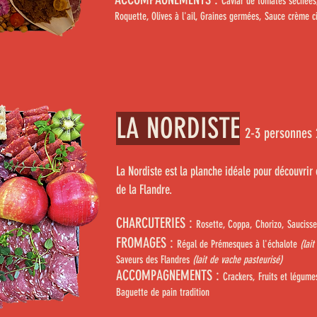
Caviar de tomates séchées
Roquette, Olives à l'ail, Graines germées, Sauce crème c
LA NORDISTE
2-3 personnes 
La Nordiste est la planche idéale pour découvrir 
de la Flandre.
CHARCUTERIES :
Rosette, Coppa, Chorizo, Sauciss
FROMAGES :
Régal de Prémesques à l'échalote
(lai
Saveurs des Flandres
(lait de vache pasteurisé)
ACCOMPAGNEMENTS :
Crackers, Fruits et légume
Baguette de pain tradition