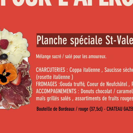
Planche spéciale St-Vale
Mélange sucré / salé pour les amoureux.
CHARCUTERIES :
Coppa italienne , Saucisse sèch
(rosette italienne )
FROMAGES :Gouda truffé, Coeur de
Neufchâtel
, 
ACCOMPAGNEMENTS : Donuts chocolat / caramel 
maïs
grillés salés , assortiments de fruits rouge
Bouteille de Bordeaux / rouge (37,5cl) - CHATEAU GAZ