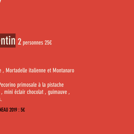
ntin
2
personnes
25
€
e , Mortadelle italienne et Montanaro
Pecorino primosale à la pistache
, mini éclair
chocolat , guimauve ,
s.
ENEAU 2019 :
5
€