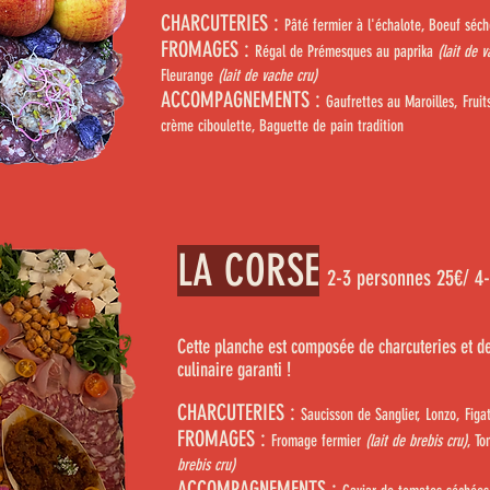
CHARCUTERIES :
Pâté fermier à l'échalote, Boeuf séch
FROMAGES :
Régal de Prémesques au paprika
(lait de
v
Fleurange
(lait de vache cru)
ACCOMPAGNEMENTS :
Gaufrettes au Maroilles, Frui
crème ciboulette, Baguette de pain tradition
LA CORSE
2-3 pers
onnes 25€/ 4
Cette planche est composée de charcuteries et d
culinaire garanti !
CHARCUTERIES :
Saucisson de Sanglier
,
Lonzo
, Figa
FROMAGES :
Fromage fermier
(lait de
brebis cru)
, T
brebis cru)
ACCOMPAGNEMENTS :