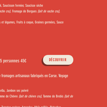
é, Saucisson fermier, Saucisse sèche
ache cru)
, Fromage de Bergues
(lait de vache cru)
,
ts et légumes, Fruits à coque, Graines germées, Sauce
DÉCOUVRIR
-5 personnes 45€
e fromages artisanaux fabriqués en Corse. Voyage
tellu, Jambon sec poivré
omme de Chèvre
(lait de chèvre cru)
, Tomme de Brebis
(lait de