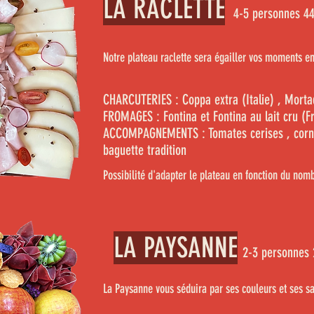
LA RACLETTE
4-5 personnes 4
Notre plateau raclette sera égailler vos moments en
CHARCUTERIES :
Coppa
extra (Italie) , Morta
FROMAGES : Fontina et Fontina au lait cru (F
ACCOMPAGNEMENTS :
Tomates cerises , corn
baguette tradition
Possibilité d'adapter le plateau en fonction du nom
LA PAYSANNE
2-3 personnes 
La Paysanne vous séduira par ses couleurs et ses 