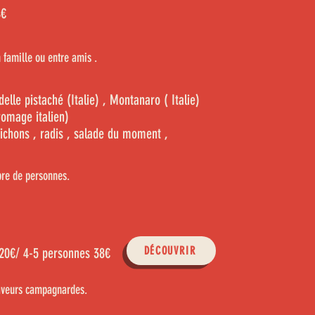
4
€
 famille ou entre amis .
delle pistaché (Italie) , Montanaro ( Italie)
romage italien)
ichons , radis , salade du moment ,
bre de personnes.
DÉCOUVRIR
20€/ 4-5 personnes 38€
saveurs campagnardes.