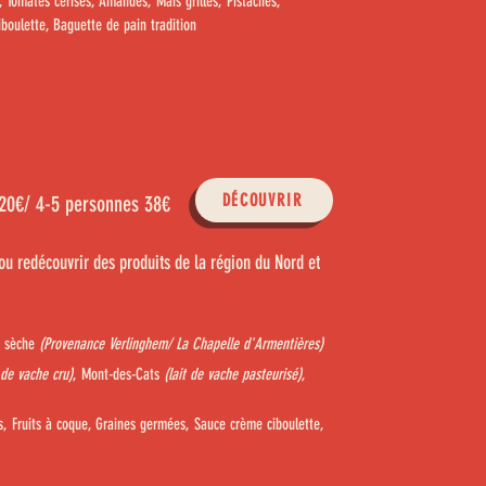
, Tomates cerises, Amandes, Maïs grillés, Pistaches,
iboulette, Baguette de pain tradition
DÉCOUVRIR
20€/ 4-5 personnes 38€
ou redécouvrir des produits de la région du Nord et
e sèche
(Provenance Verlinghem/ La Chapelle d'Armentières)
t de
vache cru)
, Mont-des-Cats
(lait de vache pasteurisé)
,
s, Fruits à coque, Graines germées, Sauce crème ciboulette,