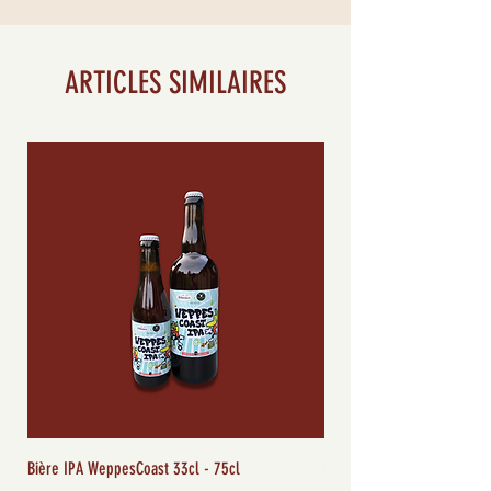
Salies de Béarn (1%) et piment
d'Espelette (0.8%)
ARTICLES SIMILAIRES
Bière IPA WeppesCoast 33cl - 75cl
Rillette canard 95g