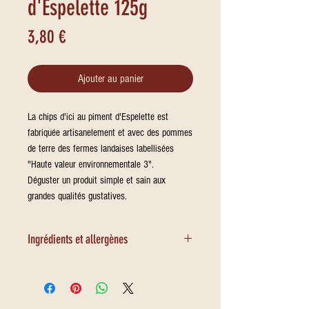
d'Espelette 125g
Prix
3,80 €
Ajouter au panier
La chips d'ici au piment d'Espelette est
fabriquée artisanelement et avec des pommes
de terre des fermes landaises labellisées
"Haute valeur environnementale 3".
Déguster un produit simple et sain aux
grandes qualités gustatives.
Ingrédients et allergènes
100% produits en France : Pomme
de terre des Landes (70.2%), huile
de tournesol française (28%), sel de